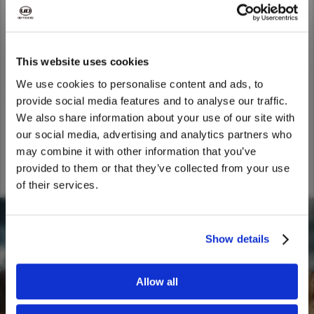
ส่งกำลัง และแชสซี
3. ห้องโดยสารที่ออกแบบตามหลักสรีรศาสตร์ และตอบโจทย์
การใช้งาน
4. ขึ้น-ลงสะดวก
This website uses cookies
5. มีให้เลือกทั้งแบบระบบขับเคลื่อน 6×2T 6×4T 6×4R 6x2R
We use cookies to personalise content and ads, to
provide social media features and to analyse our traffic.
We also share information about your use of our site with
We noticed that you are visiting from
our social media, advertising and analytics partners who
United States. Would you like to go to
may combine it with other information that you’ve
the United States website?
provided to them or that they’ve collected from your use
of their services.
Yes
No
Show details
Allow all