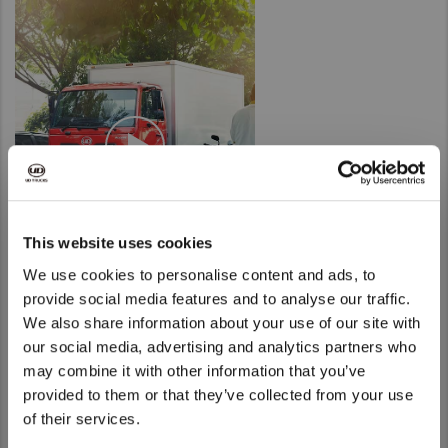
Taiwan (Province of China)
Thailand
India
Africa and Middle East
MEENA
South Africa
Kenya
Egypt
This website uses cookies
We use cookies to personalise content and ads, to
Americas
provide social media features and to analyse our traffic.
Latin America
We also share information about your use of our site with
We noticed that you are visiting from
United States
our social media, advertising and analytics partners who
United States. Would you like to go to
may combine it with other information that you’ve
the United States website?
provided to them or that they’ve collected from your use
Return to Global
of their services.
Yes
No