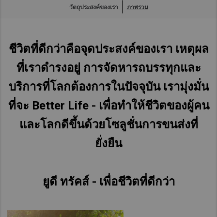
วัตถุประสงค์ของเรา
ภาพรวม
ผู้สนใจลงทุนศูนย์บริการ
Asia Pacific
Australia
China
ค้นหาดีลเลอร์
ชีวิตที่ดีกว่าคือจุดประสงค์ของเรา เหตุผล
Hong Kong (Region of China)
ที่เราดำรงอยู่ การจัดหารถบรรทุกและ
Thailand
Indonesia
บริการที่โลกต้องการในปัจจุบัน เรามุ่งมั่น
Japan
ที่จะ Better Life - เพื่อทำให้ชีวิตของผู้คน
Korea
Malaysia
และโลกดีขึ้นด้วยโซลูชั่นการขนส่งที่
Cambodia
ยั่งยืน
Myanmar
New Zealand
ยูดี ทรัคส์ - เพื่อชีวิตที่ดีกว่า
Philippines
Vietnam
Singapore