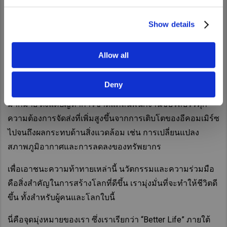
Show details
กว่า 80 ปีที่ UD Trucks ได้มอบรถบรรทุกและบริการที่โลก
Allow all
ต้องการในปัจจุบัน
Deny
ปัจจุบันอุตสาหกรรมโลจิสติกส์กำลังเผชิญกับความท้าทาย
มากมาย ตั้งแต่ปัญหาการขาดแคลนพนักงานขับรถบรรทุก
ความต้องการจัดส่งที่เพิ่มสูงขึ้นจากการเติบโตของอีคอมเมิร์ซ
ไปจนถึงผลกระทบด้านสิ่งแวดล้อม เช่น การเปลี่ยนแปลง
สภาพภูมิอากาศและการลดลงของทรัพยากร
เพื่อเอาชนะความท้าทายเหล่านี้ นวัตกรรมและความร่วมมือ
คือสิ่งสำคัญในการสร้างโลกที่ดีขึ้น เรามุ่งมั่นที่จะทำให้ชีวิตดี
ขึ้น ทั้งสำหรับผู้คนและโลกใบนี้
นี่คือจุดมุ่งหมายของเรา ซึ่งเราเรียกว่า “Better Life” ภายใต้