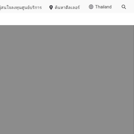
Thailand
ผู้สนใจลงทุนศูนย์บริการ
ค้นหาดีลเลอร์
ไกล
งานขนส่งจัดการขยะ
สกวาดมาร์เก็ตแชร์ 13% ชู