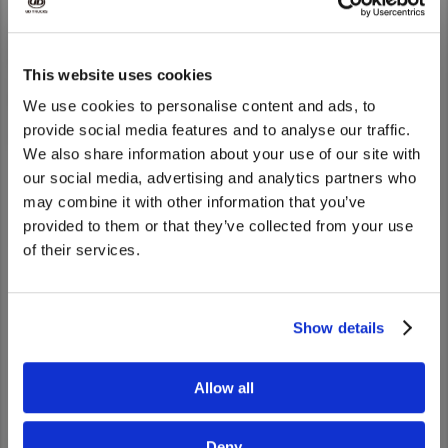
This website uses cookies
We use cookies to personalise content and ads, to
provide social media features and to analyse our traffic.
We also share information about your use of our site with
We noticed that you are visiting from
our social media, advertising and analytics partners who
United States. Would you like to go to
may combine it with other information that you’ve
the United States website?
provided to them or that they’ve collected from your use
of their services.
Yes
No
※
ヘッダーコンソールボックス運転席/助手席
Show details
Allow all
Deny