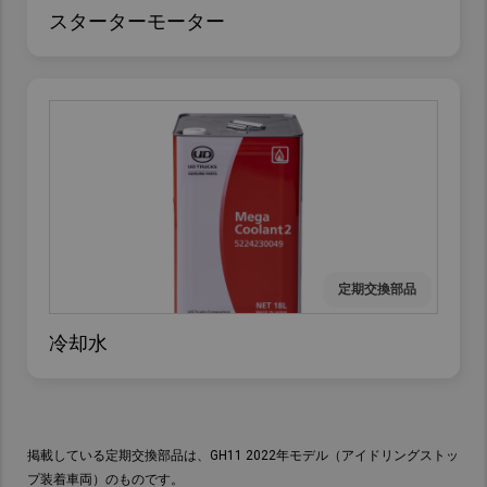
スターターモーター
定期交換部品
冷却水
定
定
定
定
定
期
期
期
期
期
交
交
交
交
交
換
換
換
換
換
部
部
部
部
部
品
品
品
品
品
掲載している定期交換部品は、GH11 2022年モデル（アイドリングストッ
プ装着車両）のものです。