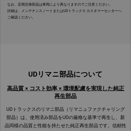
ト
エ
パ
チ
ジ
なお、定期交換部品は車両により異なりますのでご注意ください。
ラ
ア
ワ
ャ
ャ
詳細は、メンテナンスノートまたはUDトラックス カスタマーセンターへ
ン
ド
ー
ー
ン
ご確認ください。
ス
ラ
ス
ジ
パ
ミ
イ
テ
レ
ホ
ッ
ヤ
ア
ギ
ー
シ
の
リ
ュ
ス
ョ
乾
ン
レ
用
ン
燥
グ
ー
カ
オ
剤、
オ
タ
ッ
定
イ
フ
イ
ー
プ
UDリマニ部品について
期
ル
ィ
ル
又
リ
交
換
ル
フ
は
ン
高品質 × コスト効率 × 環境配慮を実現した純正
部
タ
ィ
ブ
グ
品
再生部品​
ー、
ル
ラ
の
定
ゴ
タ
シ
ゴ
ト
UD
トラックスのリマニ部品（リマニュファクチャリング
期
消
ム
ー
ム
交
ラ
部品）は、使用済み部品を
UD
の厳格な基準で再生し、新
耗
定
定
換
部
部
ン
品
期
期
品同様の品質と性能を持たせた純正再生部品です。信頼性
部
品
品
交
交
ス
品