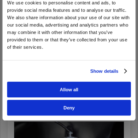
We use cookies to personalise content and ads, to
ベルトオートテンショナー
provide social media features and to analyse our traffic.
We also share information about your use of our site with
We noticed that you are visiting from
our social media, advertising and analytics partners who
United States. Would you like to go to
may combine it with other information that you’ve
the United States website?
provided to them or that they’ve collected from your use
of their services.
Yes
No
Show details
定期交換部品
Allow all
ファンベルト、オルタネーターベルト
Deny