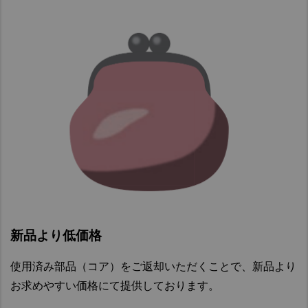
期
定
ア
ー
交
期
ル)
換
交
部
換
品
部
品
ハ
デ
ン
フ
ド
ァ
コ
レ
ン
ン
ト
シ
ロ
ャ
ー
ル
ル
オ
バ
新品より低価格
イ
ル
ル
ブ
使用済み部品（コア）をご返却いただくことで、新品より
(フ
の
お求めやすい価格にて提供しております。
ァ
ゴ