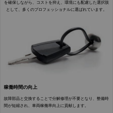
を確保しながら、コストを抑え、環境にも配慮した選択肢
換
換
ミ
バ
部
部
として、多くのプロフェッショナルに選ばれています。
ッ
パ
ッ
品
品
シ
ワ
テ
ョ
ブ
ー
リ
エ
ン
レ
ス
ー
ア
オ
ー
テ
コ
イ
キ
ア
ン
ル
チ
リ
プ
フ
ャ
ン
レ
ィ
ン
グ
ッ
定
ル
バ
オ
サ
期
定
タ
ー
イ
ー
交
期
定
換
ー
ル
用
交
期
部
換
(ESCOT)
ゴ
交
品
稼働時間の向上
部
換
ム
品
部
ホ
品
ブ
故障部品と交換することで分解修理が不要となり、整備時
定
ー
レ
パ
期
間が短縮され、車両稼働率向上に貢献します。
ス
ト
交
ー
ワ
換