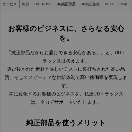
サービス
概要
UD純正部品
UD純正整備
UDロードサポー
UD TRUST
Asia Pacific
Australia
お客様のビジネスに、さらなる安心
China
Hong Kong (Region of China)
を。
Indonesia
「純正部品だからお届けできる安心がある」。と、UDト
Japan
ラックスは考えます。
Korea
選び抜かれた素材と厳しいテストに裏打ちされた高い品
Malaysia
質、そしてスピーティな供給体制で高い稼働率を実現しま
Cambodia
す。
Myanmar
常に変化するお客様のビジネスを、私達UDトラックス
New Zealand
は、全力でサポートいたします。
Philippines
Vietnam
純正部品を使うメリット
Singapore