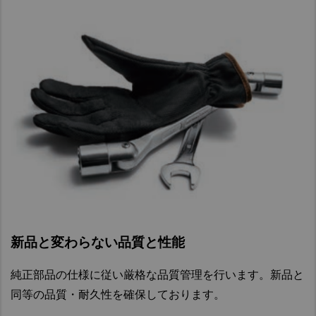
ラ
キ
ー
部
ン
ホ
ス
品
ス
ー
テ
ミ
ス
ア
プ
ッ
（ゴ
リ
レ
シ
ム
ン
ッ
ョ
ホ
グ
シ
定
ン
ー
用
ャ
期
オ
ス）
油
ー
交
換
イ
圧
リ
部
ル
ホ
ミ
品
フ
ー
テ
ィ
ス
ィ
ABS
ル
ン
モ
タ
新品と変わらない品質と性能
グ
ジ
ー
バ
ュ
純正部品の仕様に従い厳格な品質管理を行います。新品と
(マ
ル
レ
ニ
同等の品質・耐久性を確保しております。
ブ
ー
定
ュ
タ