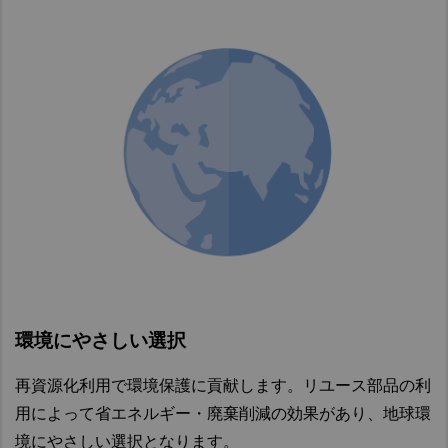
イ
ム
ナ
部
定
ル
品
期
定
ギ
等
交
期
ア)
換
交
部
換
品
部
品
ダ
ク
ブ
ラ
ル
ッ
チ
チ
ェ
フ
ッ
ル
ク
環境にやさしい選択
ー
バ
ド
ル
再資源化利用で環境保護に貢献します。リユース部品の利
ブ
用によって省エネルギー・廃棄削減の効果があり、地球環
消
耗
境にやさしい選択となります。