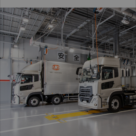
Taiwan (Province of China)
Thailand
India
Africa and Middle East
MEENA
South Africa
Kenya
Egypt
Americas
Latin America
United States
Return to Global