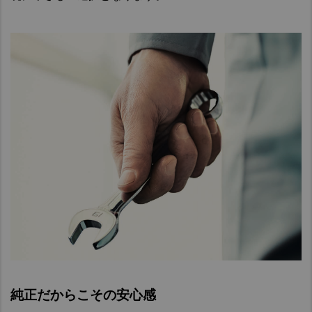
品
ブ
レ
ー
キ
パ
ッ
ド
純正だからこその安心感