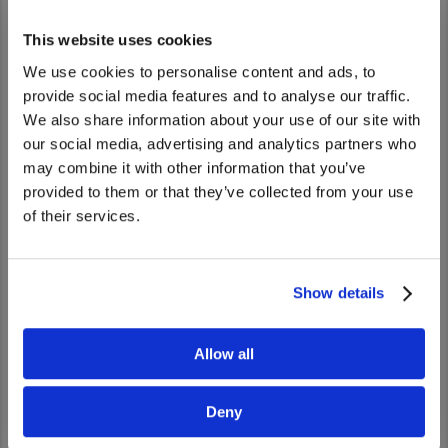
This website uses cookies
We use cookies to personalise content and ads, to
provide social media features and to analyse our traffic.
We also share information about your use of our site with
We noticed that you are visiting from
our social media, advertising and analytics partners who
United States. Would you like to go to
may combine it with other information that you’ve
the United States website?
provided to them or that they’ve collected from your use
ヒロキさん
of their services.
Yes
No
品質保証部門 外製品品質保証
サプライヤーに高品質かつＵＤトラックスの基準を満たす
Show details
部品を納入いただけるよう管理しています。そのために、
部品の品質の維持・向上につながる指導や改善をしてお
Allow all
り、不具合の原因究明や改善が成功した時はやりがいを感
じます。在宅勤務制度やフレックス勤務制度があり、ワー
Deny
クライフバランスが保てる環境も魅力です。