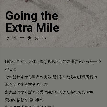
Asia Pacific
Going the
Australia
China
Extra Mile
Hong Kong (Region of China)
Indonesia
その一歩先へ
Japan
Korea
Malaysia
職務、性別、人種も異なる私たちに共通するたった一つ
Cambodia
のこと
Myanmar
それは日本から世界へ挑み続ける私たちの挑戦者精神
New Zealand
私たちの生き方そのもの
Philippines
創業当時から脈々と受け継がれてきた私たちのDNA
Vietnam
究極の信頼を追い求め
Singapore