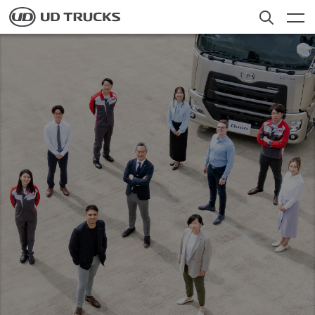
Skip
to
main
content
検索
トラック
アフターサービス
ニュース
私たちについて
採用情報
Select a Market
お客様への​お知らせ​
日本
Global
Global
ディーラー検索