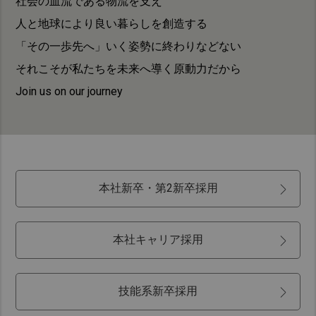
社会の血流である物流を支え
Taiwan (Province of China)
人と地球により良い暮らしを創造する
Thailand
「その一歩先へ」いく姿勢に終わりなどない
India
それこそが私たちを未来へ導く原動力だから
Africa and Middle East
Join us on our journey
MEENA
South Africa
Kenya
Egypt
本社新卒・第2新卒採用
Americas
Latin America
本社キャリア採用
United States
Return to Global
技能系新卒採用