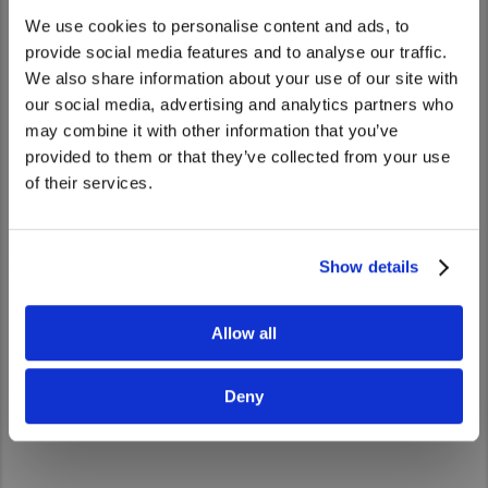
スを提供。​
We use cookies to personalise content and ads, to
過去13ヶ月分の燃費値、スコアを時系列でグラフ
provide social media features and to analyse our traffic.
化。
We also share information about your use of our site with
We noticed that you are visiting from
our social media, advertising and analytics partners who
United States. Would you like to go to
may combine it with other information that you’ve
the United States website?
provided to them or that they’ve collected from your use
of their services.
Yes
No
Show details
Allow all
Deny