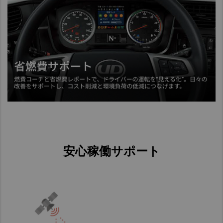
Taiwan (Province of China)
Thailand
India
Africa and Middle East
MEENA
South Africa
Kenya
Egypt
Americas
安心稼働サポート
Latin America
United States
Return to Global