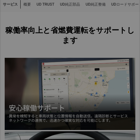
ビ
サービス
概要
UD純正部品
UD純正整備
UDロードサポー
UD TRUST
Asia Pacific
ス
Australia
稼働率向上と省燃費運転をサポートし
China
Hong Kong (Region of China)
ます
Indonesia
Japan
Korea
Malaysia
Cambodia
Myanmar
New Zealand
Philippines
Vietnam
Singapore