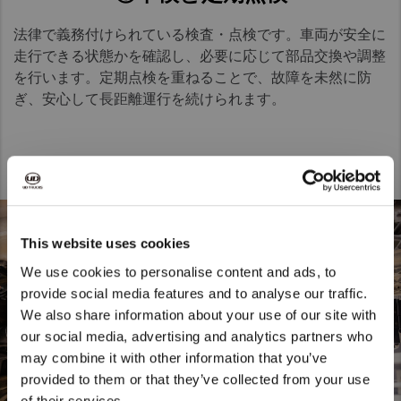
法律で義務付けられている検査・点検です。車両が安全に
走行できる状態かを確認し、必要に応じて部品交換や調整
を行います。定期点検を重ねることで、故障を未然に防
ぎ、安心して長距離運行を続けられます。​
This website uses cookies
We use cookies to personalise content and ads, to
provide social media features and to analyse our traffic.
We also share information about your use of our site with
We noticed that you are visiting from
our social media, advertising and analytics partners who
United States. Would you like to go to
may combine it with other information that you’ve
the United States website?
provided to them or that they’ve collected from your use
of their services.