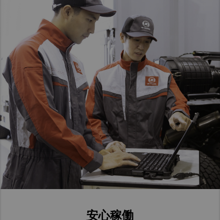
Taiwan (Province of China)
Thailand
India
Africa and Middle East
MEENA
South Africa
Kenya
Egypt
Americas
Latin America
United States
Return to Global
安心稼働