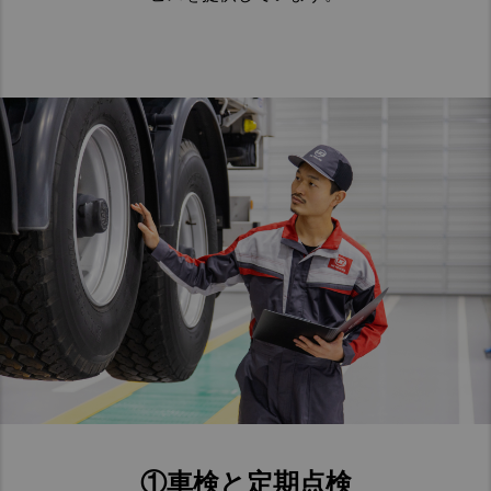
①車検と定期点検​