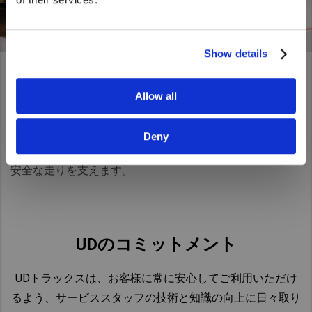
Yes
No
Show details
②一般整備
Allow all
日常の走行で感じた不具合や、点検で見つかった修理を行
Deny
います。エンジンやブレーキの調整からエアコンの修理ま
で幅広く対応。お客様の車両に最適な整備を行い、快適で
安全な走りを支えます。
UDのコミットメント
UD
トラックスは、お客様に常に安心してご利用いただけ
るよう、サービススタッフの技術と知識の向上に日々取り