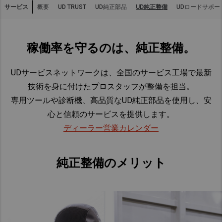
サービス
概要
UD純正部品
UD純正整備
UDロードサポー
UD TRUST
Asia Pacific
Australia
稼働率を守るのは、純正整備。
China
Hong Kong (Region of China)
UDサービスネットワークは、全国のサービス工場で最新
Indonesia
技術を身に付けたプロスタッフが整備を担当。
Japan
専用ツールや診断機、高品質なUD純正部品を使用し、安
Korea
心と信頼のサービスを提供します。​
Malaysia
ディーラー営業カレンダー
Cambodia
Myanmar
純正整備のメリット
New Zealand
Philippines
Vietnam
Singapore