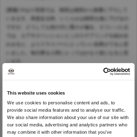
(齋藤) やはり現場では、積荷は後部から順番に下ろして
いきます。再度走る時、いくらかは積荷を後に下げるの
ですが、どうしても前の方に重さが偏る。そういった点
では、エアサスペンションとこのステアリングを組み合
わせると、よりドライバーにとっていい効果がでると思
いました。毎日乗る人間にとってはかなり楽になると思
います。
This website uses cookies
We use cookies to personalise content and ads, to
provide social media features and to analyse our traffic.
We also share information about your use of our site with
We noticed that you are visiting from
our social media, advertising and analytics partners who
United States. Would you like to go to
may combine it with other information that you’ve