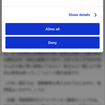
Yes
No
いてお聞かせください。
（加藤）やはり鉄鋼という特殊な積荷ですから、少しでも
Show details
不具合が見つかれば、荷台のハード対策を再検討します。
作業効率化もありますが、ヒューマンエラーやヒヤリハッ
Allow all
トを含む、従業員の無事故・無災害を目指す意味もありま
す。より安全な固縛を保つため、ドライバーからの聞き取
Deny
りを基に、どのような仕様がいいのかという改善策を重
ね、より安全性と作業効率の高い架装を目指した検討会議
を開きます。当社と架装メーカー、ＵＤトラックスの小寺
さんの３者に常に参加してもらい、皆さんと一緒により安
全な車両を創っていこうという検討会議です。
（小寺）最近では、電動幌車を導入されておりますが、使
用感はいかがでしょうか。
（加藤）電動開閉式のアコーディオン幌車のことですね。