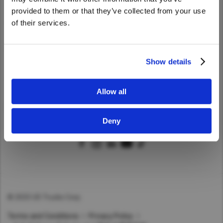
the United States website?
provided to them or that they’ve collected from your use
Asia Pacific
ニュース
of their services.
Australia
Yes
No
China
ＵＤトラックスについて
Show details
Hong Kong (Region of China)
Indonesia
クイックリンク
Allow all
Japan
日本
Korea
Deny
Malaysia
Cambodia
Myanmar
New Zealand
Philippines
© 2025 UD Trucks Corp.
Vietnam
Singapore
Terms and Conditions
Privacy Policy