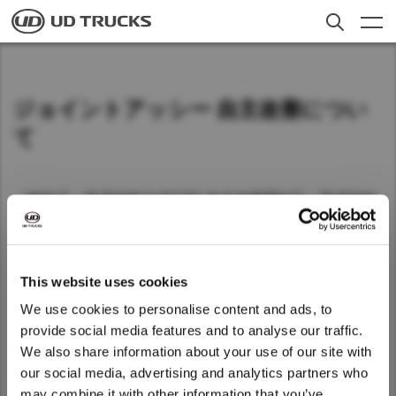
Skip
to
main
content
検索
トラック
ジョイントアッシー 自主改善につい
アフターサービス
て
ニュース
（報告日：平成30年11月27日 自主改善開始日：平成30年
私たちについて
11月28日 ）
詳しくはこちら
採用情報
This website uses cookies
Select a Market
We use cookies to personalise content and ads, to
お客様への​お知らせ​
provide social media features and to analyse our traffic.
トラック
We also share information about your use of our site with
日本
Global
We noticed that you are visiting from
our social media, advertising and analytics partners who
アフターサービス
United States. Would you like to go to
Global
may combine it with other information that you’ve
ディーラー検索