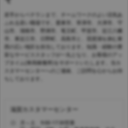
Asia Pacific
若手からベテランまで、チームワークのよい活気あ
Australia
ふれる若い職場です。栗東市、草津市、大津市、守
China
山市、湖南市、野洲市、竜王町、甲賀市、近江八幡
Hong Kong (Region of China)
市、東近江市、日野町、高島市と、琵琶湖を挟む東
Indonesia
西の広い地区を担当しております。知識・経験の豊
Japan
富なサービススタッフが一丸となり、お客様のアッ
Korea
プタイム(車両稼働率)をサポートいたします。当カ
スタマーセンターへのご連絡、ご訪問を心からお待
Malaysia
ちしております。
Cambodia
Myanmar
New Zealand
Philippines
滋賀カスタマーセンター
Vietnam
月～土 9:00-17:30営業
Singapore