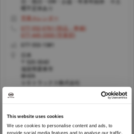
日・祝日・GW・お盆・年末年始休 ※土
Taiwan (Province of China)
曜不定休あり
Thailand
営業カレンダー
India
077-552-0761 (部品・整備)
Africa and Middle East
077-445-3300 (営業部)
MEENA
077-553-1581
South Africa
日本
〒
520-3043
Kenya
滋賀県
栗東市
Egypt
林426
Americas
ＵＤトラックス株式会社
Latin America
United States
This website uses cookies
Return to Global
We use cookies to personalise content and ads, to
provide social media features and to analyse our traffic.