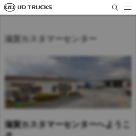
Skip
to
main
content
検索
トラック
滋賀カスタマーセンター
アフターサービス
ニュース
私たちについて
採用情報
Select a Market
お客様への​お知らせ​
日本
滋賀カスタマーセンターへようこ
Global
そ
Global
ディーラー検索