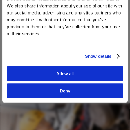
We also share information about your use of our site with
We noticed that you are visiting from
our social media, advertising and analytics partners who
United States. Would you like to go to
may combine it with other information that you’ve
the United States website?
provided to them or that they’ve collected from your use
of their services.
Yes
No
Show details
Allow all
Deny
Image