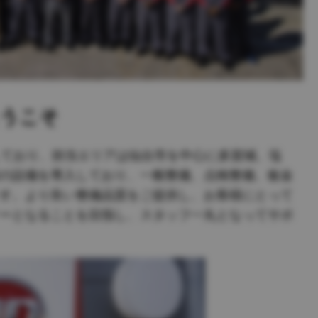
カタログダウンロード
車種検索
lia
China
詳しくはこちら
esia
Japan
sia
Cambodia
ealand
Philippines
うこそ
pore
Taiwan (Province of China)
しており、担当エリアは仙台市を中心に多賀城、塩
の設備を導入しており、一般整備、点検整備、板金
す。より良い整備品質をご提供し、お客様にとって
A
South Africa
ーとなることを目指し、スタッフ一丸となってサポ
America
United States