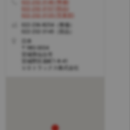
Hong Kong (Region of China)
022-232-3140 (整備)
022-232-3157 (部品)
022-232-3135 (営業部)
Korea
022-236-8254（整備）
Myanmar
022-232-3145（部品）
日本
Vietnam
〒
983-0034
宮城県
仙台市
Thailand
宮城野区扇町1-8-41
ＵＤトラックス株式会社
Kenya