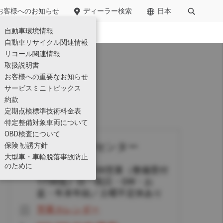
お客様への​お知らせ​
ディーラー検索
日本
自動車環境情報​
廃棄物管理
自動車リサイクル関連情報
リコール関連情報
小型
取扱説明書
お客様への重要なお知らせ
サービスミニトピックス
約款
定期点検標準技術料金表
特定整備対象車両について
OBD検査について
仙台カスタマーセンター
保険 勧誘方針
」に車両運搬用ショートキ
Kazet
大型車・車輪脱落事故防止
仕様一覧
のために
月～土9:00-17:30営業（整備受付
17:00迄）日・祝日・GW・お
盆・年末年始／土曜不定休あり
営業カレンダー
のテクノロジー展2026」