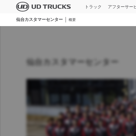
Skip
トラック
アフターサー
to
main
仙台カスタマーセンター
すべてのモデ
概要
content
検索
サービス
ニュース＆ストーリー
概要
本社新卒・第2新卒採用
大型
UD TRUST
ニュース一覧
企業情報
本社キャリア採用
UD純正部品
業界特集記事
サステナビリティ
技能系新卒採用
仙台カスタマーセンター
UD純正整備
メディアギャラリー
バリュー・企業文化
期間従業員採用
UDインフォメーションサービス
イノベーション
全国ディーラー採用
ＵＤフィナンシャルサービス
イベント
障がい者採用
Quo
MIMAMORI
ＵＤトラックス90周年
仕様一
Global
Global
一般事業者様専用スキャンツール/点検
整備情報