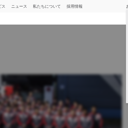
ビス
ニュース
私たちについて
採用情報
ル
建設用
一般貨物
産業用
長距離輸送
ＵＤオーナー向け
記事一覧
中型
UDロードサポート
お知らせ
August 04, 2026
令和8年熊本地震被害への支援について
詳しくはこちら
Press release
July 29, 2026
UDトラックス、大型トラック「クオン
ャブトラクタを追加
Condor
Select a Market
仕様一覧
詳しくはこちら
n
Press release
May 19, 2026
覧
いすゞとＵＤトラックス、「人とくるま
に出展