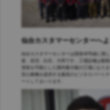
Asia Pacific
Austra
Indon
Malay
New Z
仙台カスタマーセンターへよ
Singa
仙台カスタマーセンターは国道45号線に面
India
釜、岩沼、白石、大和です。工場設備は最新
塗装を可能とした国内最大級の工場になりま
Africa and Middle East
MEEN
安心稼働を提供する最高のビジネスパートナ
ートしてまいります。
Egypt
Americas
Latin 