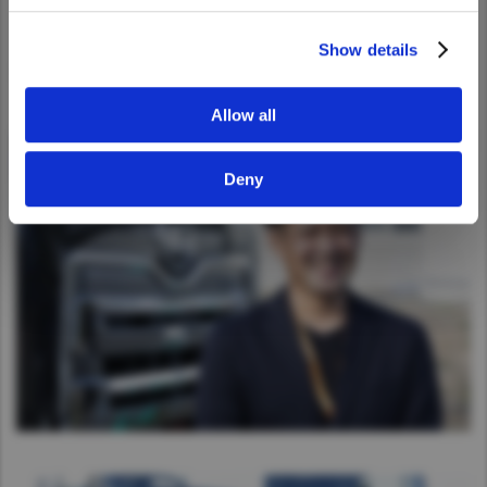
Show details
株式会社浅商 青木元様
Allow all
Deny