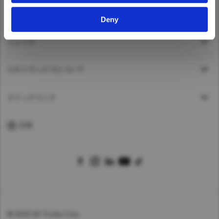
Taiwan (Province of China)
アフターサービス
Deny
Thailand
India
ニュース
Africa and Middle East
ＵＤトラックスについて
MEENA
South Africa
クイックリンク
Kenya
Egypt
日本
Americas
Latin America
United States
Return to Global
© 2025 UD Trucks Corp.