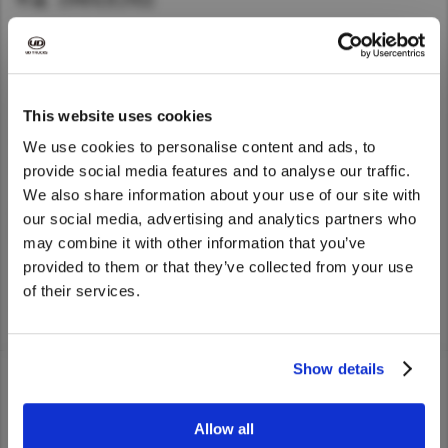
平成 19年6月29日
Asia Pacific
大型トラック、バスのエンジンコントロールユニットのサ
Australia
ービスキャンペーンについて
China
（開始日：平成19年7月上旬）
詳しくはこちら
This website uses cookies
Hong Kong (Region of China)
We use cookies to personalise content and ads, to
Indonesia
平成 19年3月5日
provide social media features and to analyse our traffic.
Japan
We also share information about your use of our site with
We noticed that you are visiting from
大型バスの燃料タンクブラケットのサービスキャンペーン
Korea
our social media, advertising and analytics partners who
について
United States. Would you like to go to
may combine it with other information that you’ve
Malaysia
the United States website?
provided to them or that they’ve collected from your use
（開始日：平成19年3月上旬）
詳しくはこちら
Cambodia
of their services.
Myanmar
Yes
No
New Zealand
Show details
Philippines
Vietnam
トラック
Allow all
Singapore