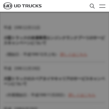
Skip
to
main
content
検索
トラック
平成 19年12月11日
アフターサービス
小型トラックの冷凍車用エンジンクランクプーリのサービ
スキャンペーンについて
ニュース
（開始日：平成19年12月上旬）
詳しくはこちら
私たちについて
採用情報
平成 19年11月19日
大型トラックのスペアタイヤキャリアのサービスキャンペ
ーンについて
Select a Market
お客様への​お知らせ​
（作業開始日：平成19年11月20日）
詳しくはこちら
日本
Global
Global
ディーラー検索