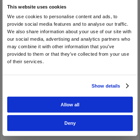
小型トラックの吸気制御装置のサービスキャンペーンにつ
This website uses cookies
Asia Pacific
いて
We use cookies to personalise content and ads, to
Australia
provide social media features and to analyse our traffic.
（開始日：平成15年10月24日）
詳しくはこちら
China
We also share information about your use of our site with
We noticed that you are visiting from
Hong Kong (Region of China)
our social media, advertising and analytics partners who
United States. Would you like to go to
may combine it with other information that you’ve
Indonesia
the United States website?
provided to them or that they’ve collected from your use
Japan
of their services.
Korea
Yes
No
トラック
Malaysia
Show details
Cambodia
アフターサービス
Myanmar
Allow all
New Zealand
ニュース
Philippines
Deny
ＵＤトラックスについて
Vietnam
Singapore