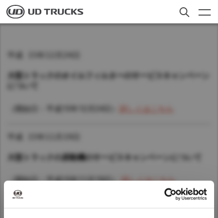
Skip
to
main
content
検索
トラック
平成 15年12月24日
アフターサービス
大型トラックのオイルフィルターのサービスキャンペーン
について
ニュース
（開始日：平成15年12月24日）
詳しくはこちら
私たちについて
採用情報
平成 15年11月19日
大型トラックの原動機のサービスキャンペーンについて
Select a Market
お客様への​お知らせ​
（開始日：平成15年11月19日）
詳しくはこちら
日本
Global
平成 15年10月20日
Global
ディーラー検索