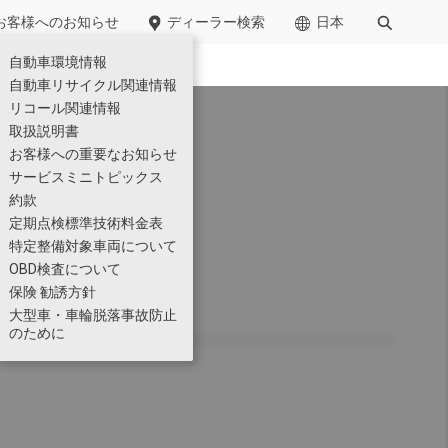
お客様への​お知らせ​
ディーラー検索
日本
自動車環境情報​
廃棄物管理
自動車リサイクル関連情報
リコール関連情報
小型
取扱説明書
お客様への重要なお知らせ
サービスミニトピックス
約款
定期点検標準技術料金表
特定整備対象車両について
OBD検査について
保険 勧誘方針
」に車両運搬用ショートキ
Kazet
大型車・車輪脱落事故防止
仕様一覧
のために
のテクノロジー展2026」