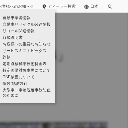
お客様への​お知らせ​
ディーラー検索
日本
自動車環境情報​
廃棄物管理
自動車リサイクル関連情報
リコール関連情報
小型
取扱説明書
お客様への重要なお知らせ
ジ2024」
サービスミニトピックス
約款
定期点検標準技術料金表
特定整備対象車両について
OBD検査について
保険 勧誘方針
」に車両運搬用ショートキ
Kazet
技術を競う ～
大型車・車輪脱落事故防止
仕様一覧
のために
のテクノロジー展2026」