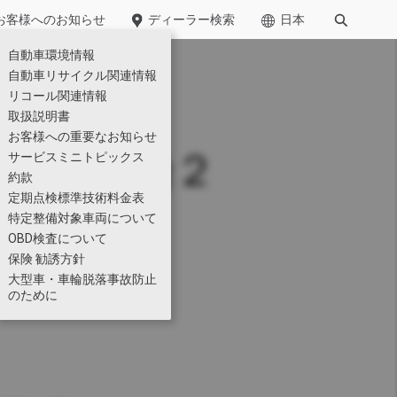
お客様への​お知らせ​
ディーラー検索
日本
自動車環境情報​
廃棄物管理
自動車リサイクル関連情報
リコール関連情報
小型
取扱説明書
お客様への重要なお知らせ
搭載の前輪２
サービスミニトピックス
約款
定期点検標準技術料金表
売開始
特定整備対象車両について
OBD検査について
保険 勧誘方針
」に車両運搬用ショートキ
Kazet
大型車・車輪脱落事故防止
仕様一覧
のために
のテクノロジー展2026」