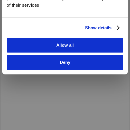
of their services.
Asia Pacific
Yes
No
Australia
China
Show details
Hong Kong (Region of China)
Indonesia
Allow all
© 2025 UD Trucks Corp.
Japan
Deny
Terms and Conditions
Privacy Policy
Korea
カスタマーハラスメントに対する基本方針
Malaysia
Cambodia
Myanmar
New Zealand
Philippines
Vietnam
Singapore