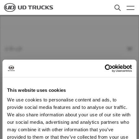
Skip
to
main
content
検索
トラック
アフターサービス
トラック
ニュース
アフターサービス
私たちについて
ニュース
採用情報
This website uses cookies
We use cookies to personalise content and ads, to
ＵＤトラックスについて
provide social media features and to analyse our traffic.
Select a Market
お客様への​お知らせ​
We also share information about your use of our site with
We noticed that you are visiting from
クイックリンク
our social media, advertising and analytics partners who
日本
Global
United States. Would you like to go to
may combine it with other information that you’ve
the United States website?
Global
provided to them or that they’ve collected from your use
日本
ディーラー検索