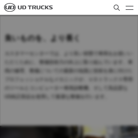
Skip
to
main
content
検索
トラック
良いものを、より長く
アフターサービス
カスタマーセンターでは、より良い状態で車両をお使いい
ニュース
ただくために、整備技術力の向上に取り組んでいます。車
両の修理、整備についての最新の知識と技術を身に付けた
私たちについて
プロフェッショナルなメカニックが、ＵＤトラックス専用
採用情報
のツールとコンピューター車両診断機、そして高品質な
UD純正部品を使用して最適な整備を行います。
Select a Market
お客様への​お知らせ​
日本
Global
Global
ディーラー検索