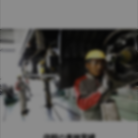
Taiwan (Province of China)
Thailand
India
Africa and Middle East
MEENA
South Africa
Kenya
Egypt
Americas
Latin America
United States
Return to Global
信頼の車検実績