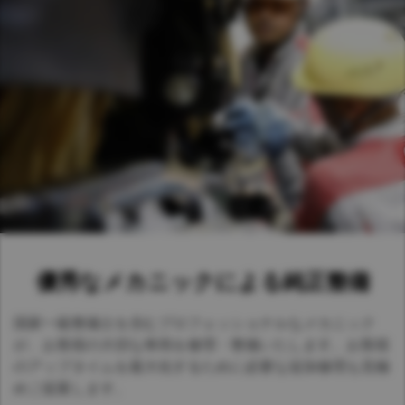
Asia Pacific
Australia
China
Hong Kong (Region of China)
Indonesia
Japan
Korea
Malaysia
Cambodia
優秀なメカニックによる純正整備
Myanmar
New Zealand
国家一級整備士を含むプロフェッショナルなメカニック
Philippines
が、お客様の大切な車両を修理・整備いたします。お客様
Vietnam
のアップタイムを最大化するために必要な追加修理も見極
めご提案します。
Singapore