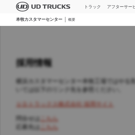
Skip
トラック
アフターサー
to
main
本牧カスタマーセンター
すべてのモデ
概要
content
検索
サービス
ニュース＆ストーリー
概要
本社新卒・第2新卒採用
大型
UD TRUST
ニュース一覧
企業情報
本社キャリア採用
UD純正部品
業界特集記事
サステナビリティ
技能系新卒採用
採用情報
UD純正整備
メディアギャラリー
バリュー・企業文化
期間従業員採用
横浜カスタマーセンター本牧工場ではやる
UDインフォメーションサービス
イノベーション
全国ディーラー採用
いては以下のリンク先を参照ください。
ＵＤフィナンシャルサービス
イベント
障がい者採用
ＵＤトラックス株式会社 採用サイト
Quo
MIMAMORI
ＵＤトラックス90周年
問合せは
こちら
仕様一
Global
Global
一般事業者様専用スキャンツール/点検
応募先は
こちら
整備情報