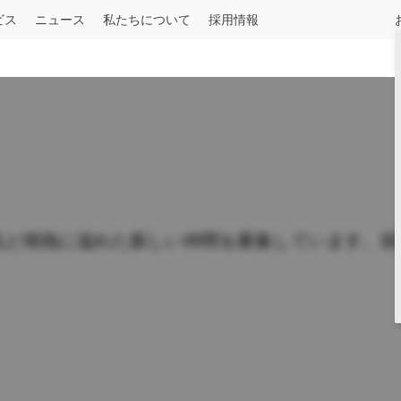
ビス
ニュース
私たちについて
採用情報
ル
建設用
一般貨物
産業用
長距離輸送
ＵＤオーナー向け
記事一覧
中型
UDロードサポート
お知らせ
August 04, 2026
令和8年熊本地震被害への支援について
詳しくはこちら
Press release
July 29, 2026
気と情熱に溢れた新しい仲間を募集しています。採
UDトラックス、大型トラック「クオン
ャブトラクタを追加
Condor
Select a Market
仕様一覧
詳しくはこちら
n
Press release
May 19, 2026
覧
いすゞとＵＤトラックス、「人とくるま
に出展