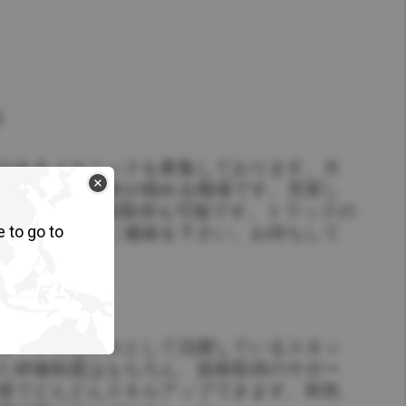
Hong Kong (Region of China)
Korea
Myanmar
ジ
Vietnam
のあるメカニックを募集しております。大
Thailand
多種多様な経験が積める職場です。充実し
で、入社後の技能取得も可能です。トラックの
e to go to
は、お気軽にご連絡を下さい。お待ちして
Kenya
ージ
タートでもプロとして活躍しているスタッ
た研修制度はもちろん、資格取得のサポー
第でどんどんスキルアップできます。和気