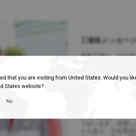
カタログダウンロード
車種検索
lia
China
詳しくはこちら
esia
Japan
sia
Cambodia
工場長メッセー
ealand
Philippines
本牧工場は、やる気
pore
Taiwan (Province of China)
型車両ならではの、
た研修制度やOJT
d that you are visiting from United States. Would you lik
整備に興味のある方
おります。
ed States website?
A
South Africa
先輩社員メッセ
No
整備未経験からのス
America
United States
フがいます。充実し
トもあり、やる気次