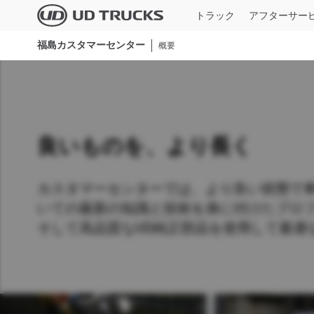
Skip
トラック
アフターサー
to
main
福島カスタマーセンター
すべてのモデ
概要
content
検索
サービス
ニュース＆ストーリー
概要
本社新卒・第2新卒採用
大型
UD TRUST
ニュース一覧
企業情報
本社キャリア採用
UD純正部品
業界特集記事
サステナビリティ
技能系新卒採用
良いものを、より長く
UD純正整備
メディアギャラリー
バリュー・企業文化
期間従業員採用
カスタマーセンターでは、より良い状態で
UDインフォメーションサービス
イノベーション
全国ディーラー採用
いての最新の知識と技術を身に付けたプロ
ＵＤフィナンシャルサービス
そして高品質なUD純正部品を使用して最適
イベント
障がい者採用
Quo
MIMAMORI
ＵＤトラックス90周年
仕様一
Global
Global
一般事業者様専用スキャンツール/点検
整備情報