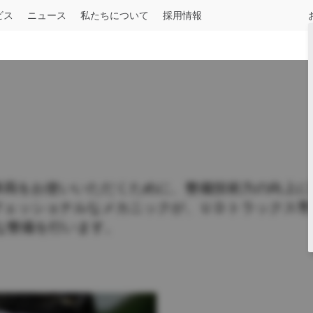
ビス
ニュース
私たちについて
採用情報
ル
建設用
一般貨物
産業用
長距離輸送
ＵＤオーナー向け
記事一覧
中型
UDロードサポート
お知らせ
August 04, 2026
令和8年熊本地震被害への支援について
詳しくはこちら
Press release
July 29, 2026
車両をお使いいただくために、整備技術力の向上に
フェッショナルなメカニックが、ＵＤトラックス専
UDトラックス、大型トラック「クオン
ャブトラクタを追加
Condor
な整備を行います。
Select a Market
仕様一覧
詳しくはこちら
n
Press release
May 19, 2026
覧
いすゞとＵＤトラックス、「人とくるま
に出展