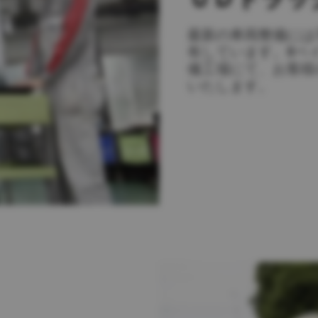
最新の車両整備には
有しています。8ベ
備工場にて、お客様
いたします。