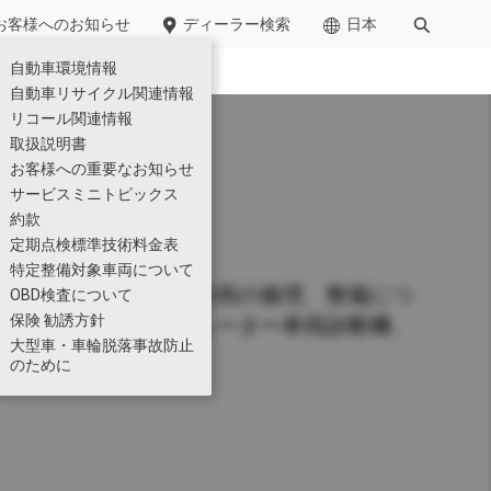
お客様への​お知らせ​
ディーラー検索
日本
自動車環境情報​
廃棄物管理
自動車リサイクル関連情報
リコール関連情報
小型
取扱説明書
お客様への重要なお知らせ
サービスミニトピックス
約款
定期点検標準技術料金表
特定整備対象車両について
取り組んでいます。車両の修理、整備につ
OBD検査について
保険 勧誘方針
用のツールとコンピューター車両診断機、
」に車両運搬用ショートキ
Kazet
大型車・車輪脱落事故防止
仕様一覧
のために
のテクノロジー展2026」