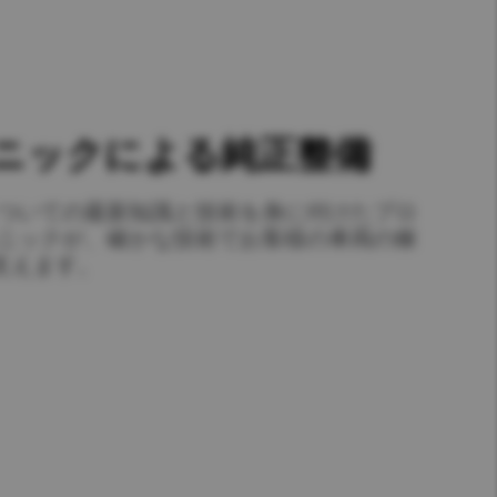
Hong Kong (Region of China)
Korea
Myanmar
ニックによる純正整備
Vietnam
ついての最新知識と技術を身に付けたプロ
Thailand
ニックが、確かな技術でお客様の車両の稼
支えます。
Kenya