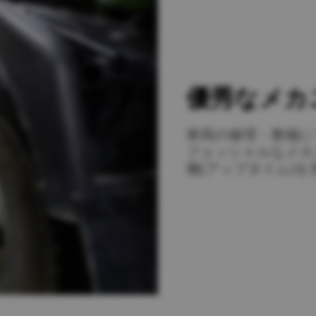
カタログダウンロード
車種検索
lia
China
詳しくはこちら
esia
Japan
sia
Cambodia
優秀なメカ
ealand
Philippines
車両の修理・整備に
pore
Taiwan (Province of China)
フェッシャルなメカ
働(アップタイム)を
A
South Africa
America
United States