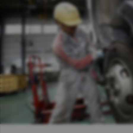
Asia Pacific
Austra
Indon
Malay
New Z
Singa
India
Africa and Middle East
MEEN
Egypt
Americas
Latin 