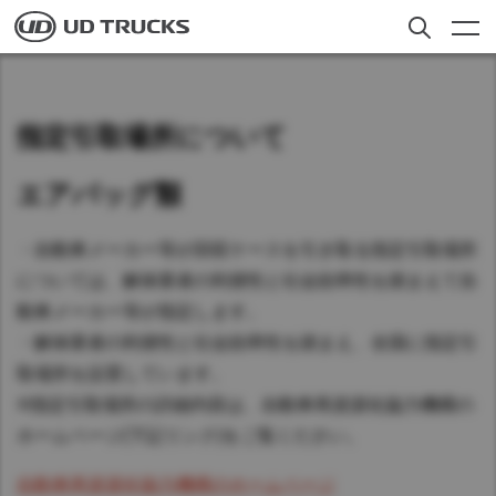
Skip
to
main
content
検索
トラック
指定引取場所について
アフターサービス
エアバッグ類
ニュース
・自動車メーカー等が回収ケースを引き取る指定引取場所
私たちについて
については、解体業者の利便性と社会効率性を踏まえて自
採用情報
動車メーカー等が指定します。
・解体業者の利便性と社会効率性を踏まえ、全国に指定引
取場所を設置しています。
Select a Market
お客様への​お知らせ​
※指定引取場所の詳細内容は、自動車再資源化協力機構の
ホームページ(下記リンク)をご覧ください。
日本
Global
自動車再資源化協力機構のホームページ
Global
ディーラー検索