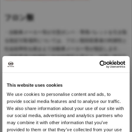
Asia Pacific
フロン類
Australia
China
・自動車メーカー等が大型ボンベ・専用パレットを引き取
Hong Kong (Region of China)
る指定引取場所については、フロン類回収業者の利便性と
Indonesia
社会効率性を踏まえて自動車メーカー等が指定します。
Japan
・回収業者の利便性と社会効率性を踏まえ、全国に指定引
Korea
取場所を設置しています。
Malaysia
※指定引取場所の詳細内容は、自動車再資源化協力機構の
Cambodia
This website uses cookies
ホームページ(下記リンク)をご覧ください。
Myanmar
We use cookies to personalise content and ads, to
自動車資源化協力機構のホームページ
New Zealand
provide social media features and to analyse our traffic.
We also share information about your use of our site with
Philippines
We noticed that you are visiting from
our social media, advertising and analytics partners who
Vietnam
United States. Would you like to go to
may combine it with other information that you’ve
Singapore
the United States website?
provided to them or that they’ve collected from your use