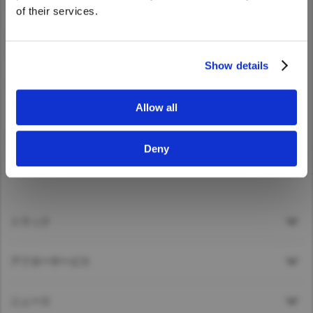
ASR
of their services.
Taiwan (Province of China)
Yes
No
Thailand
指定引取場所をASR再資源化施設等そのものとし、ARTが
破砕業者ごとに指定します。
India
Show details
Africa and Middle East
※指定引取場所の詳細内容は、ARTのホームページ(下記リ
ンク)をご覧下さい。
MEENA
Allow all
South Africa
ARTのホームページ
Kenya
Deny
Egypt
Americas
Latin America
トラック
United States
アフターサービス
Return to Global
ニュース