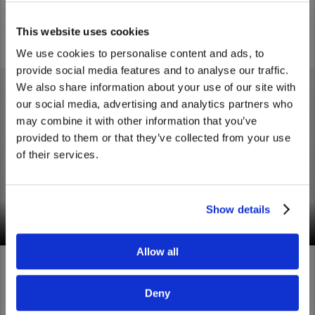
Servicio Medio
This website uses cookies
We use cookies to personalise content and ads, to
provide social media features and to analyse our traffic.
We also share information about your use of our site with
We noticed that you are visiting from
our social media, advertising and analytics partners who
United States. Would you like to go to
may combine it with other information that you’ve
the United States website?
provided to them or that they’ve collected from your use
Croner, guardándole el recurso más precioso de
of their services.
todos: el tiempo. Llegue más lejos con el camión que
Yes
No
hace que cada momento cuente.
Leer más
Croner
Show details
Allow all
Deny