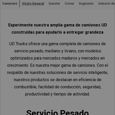
Camiones
Visión General
Quester
Croner
Segments
Selector d
Asia Pacific
Australia
China
Experimente nuestra amplia gama de camiones UD
Hong Kong (Region of China)
construidas para ayudarlo a entregar grandeza
Indonesia
UD Trucks ofrece una gama completa de camiones de
Japan
servicio pesado, mediano y liviano, con modelos
Korea
optimizados para mercados maduros y mercados en
Malaysia
crecimiento. Es nuestra mejor gama de camiones. Con el
Cambodia
respaldo de nuestras soluciones de servicio inteligente,
nuestros productos se destacan en eficiencia de
Myanmar
combustible, facilidad de conducción, seguridad,
New Zealand
productividad y tiempo de actividad.
Philippines
Vietnam
Servicio Pesado
Singapore