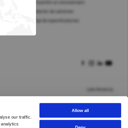
Hong Kong (Region of China)
ñía
Encuentre un concesionario
Selector de camiones
Korea
Hoja de especificaciones
Myanmar
logística
Vietnam
Thailand
Kenya
Latin America
Allow all
yse our traffic.
 analytics
Deny