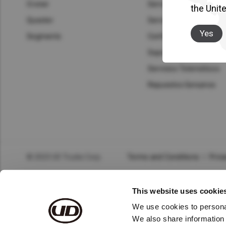
Asia Pacific
Austra
Croner
Servicios Financieros U
the Unit
Quester
Servicios Genuinos
Indon
Yes
Segments
Confianza UD
Malay
Soporte de Carretera
Servicios Telemáticos
New Z
Repuestos Genuinos
Singa
India
Africa and Middle East
MEEN
© 2023 UD Trucks Corp.
Terms and Conditions
Priva
Egypt
This website uses cookie
Americas
Latin 
We use cookies to personal
We also share information 