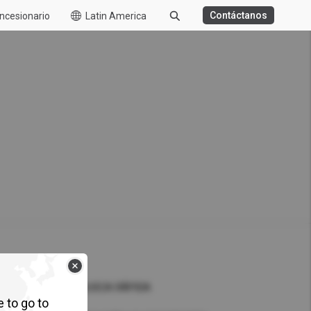
Contáctanos
ncesionario
Latin America
GA DISTANCIA
BASURERO
BUSCA RÁPIDA
e to go to