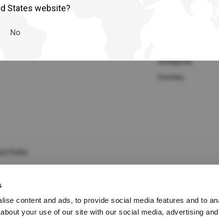
lia
China
D
Galería de imagenes
Perfil de la compa
ed States website?
Nuestro objetivo
esia
Japan
No
Sostenibilidad
sia
Cambodia
Innovación para la 
inteligente
ealand
Philippines
Eventos
pore
Taiwan (Province of China)
A
South Africa
cy Policy
s
America
United States
ise content and ads, to provide social media features and to anal
about your use of our site with our social media, advertising and