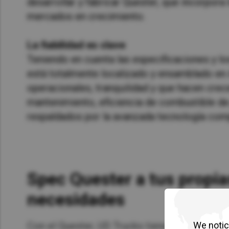
desarrollar y fabricar Quester, que incorpora
mercados en crecimiento.
La fiabilidad es clave
Teniendo en cuenta las especificaciones y l
está totalmente localizado y ensamblado en A
operacionales, tranquilidad y que hacen crec
mantenimiento, eficiencia de combustible de p
respaldados por la avanzada tecnología comp
Spec Quester a tus propia
necesidades
We notice
Con el Quester, UD Trucks tiene la oferta má