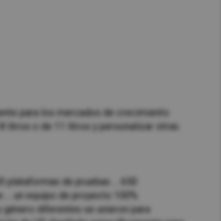
Hong Kong (Region of China)
Korea
Myanmar
Vietnam
Thailand
mente para los mercados de crecimiento
litros o de 11 litros y personalizar otras
Kenya
0 plataformas de pruebas ... 650
 ... un equipo de proyecto 100%
género diferentes se unieron para