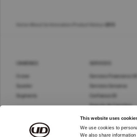
Home
>
About Us
>
Innovation
>
Product History
>
2013
CAMIONES
SERVICIOS
Croner
Servicios Financieros U
Quester
Servicios Genuinos
Segments
Confianza UD
Soporte de Carretera
Servicios Telemáticos
This website uses cookie
Repuestos Genuinos
We use cookies to personal
We also share information 