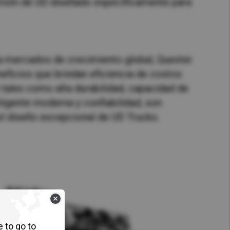
 camión de UD diseñado específicamente para
ra mercados de crecimiento global, Quester
eficios que brindan eficiencia de costos
 tales como alta durabilidad, capacidad de
ligente moderna y confiabilidad, son
el diseño excepcional de UD Trucks.
e to go to