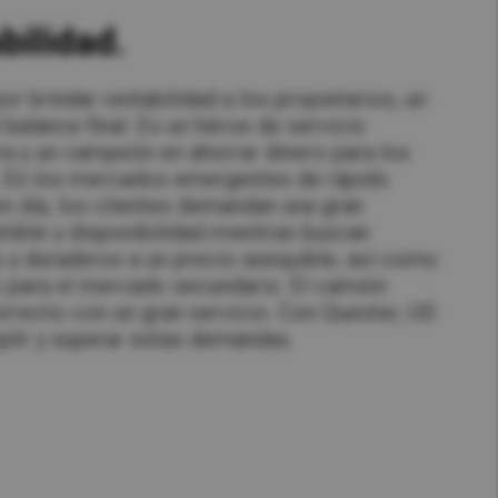
bilidad.
r brindar rentabilidad a los propietarios, un
balance final. Es un héroe de servicio
ra y un campeón en ahorrar dinero para los
 En los mercados emergentes de rápido
n día, los clientes demandan una gran
tible y disponibilidad mientras buscan
 y duraderos a un precio asequible, así como
 para el mercado secundario. El camión
orrecto con un gran servicio. Con Quester, UD
lir y superar estas demandas.