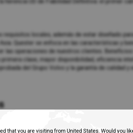
 la herencia UD de Fiabilidad Definitiva: el primer
Return to Global
os requisitos locales, además de estar diseñado pa
sia. Quester se enfoca en las características y ben
er las operaciones de nuestros clientes. Beneficios
rimera clase, mayor disponibilidad, eficiencia inte
robada del Grupo Volvo y la garantía de calidad y 
s
d that you are visiting from United States. Would you lik
s amplia jamás