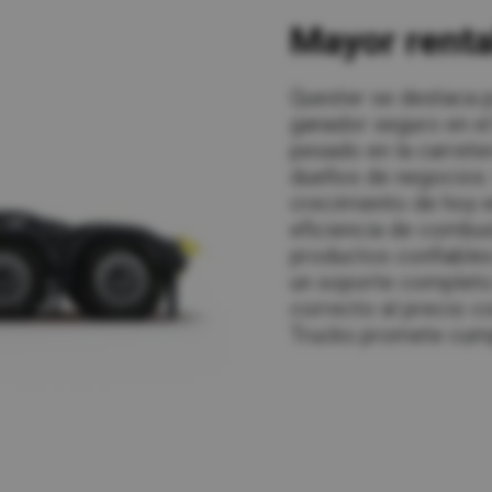
Mayor renta
Quester se destaca po
ganador seguro en el 
pesado en la carrete
dueños de negocios.
crecimiento de hoy e
eficiencia de combus
productos confiables
un soporte completo
correcto al precio c
Trucks promete cump