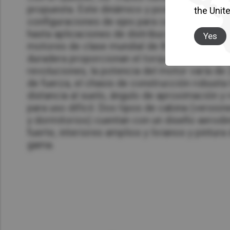
propuesta. Este dinámico y poderoso camión
the Unit
configuraciones de ejes para cada uso, desde
hasta aplicaciones de distribución y constru
Yes
motores de clase mundial de 8 y 11 litros y l
duradera proporcionan el torque más alto y 
revoluciones, la potencia del motor varía de
de fuerza, el chasis de construcción robusta
distancia al suelo, ángulo de aproximación y
para uso difícil. Dos tipos de cabina (version
y dormitorios) cuentan con un diseño aerod
fuerte, interiores amplios y livianos y pintura
gama.