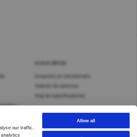
BUSCA RÁPIDA
ñía
Encuentre un concesionario
Selector de camiones
Hoja de especificaciones
logística
Allow all
yse our traffic.
 analytics