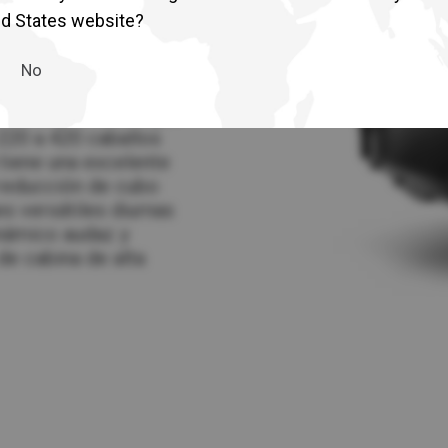
 presenta 8
ed States website?
 largas distancias
cción pesada. Los
No
a línea motriz
más amplio con bajas
 220 a 420 caballos
 tiene una excelente
 reducción de cubo
es versátiles diurnas
inámico audaz y
 de cabina de alta