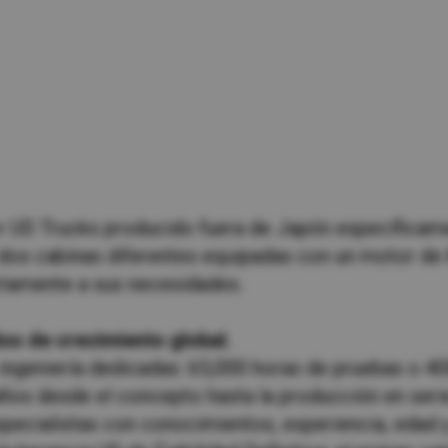
lia
China
esia
Japan
sia
Cambodia
ealand
Philippines
pore
Taiwan (Province of China)
or UD Trucks producido fuera de Japón específica
 dos cabinas diferentes equipadas con un motor de 8 
ctamente a sus necesidades.
A
South Africa
s de crecimiento global.
ingeniería dedicadas: 65,000 horas de pruebas o 40
America
United States
ños desde el concepto hasta la producción en serie
cialistas con conocimientos, experiencia, edad y 