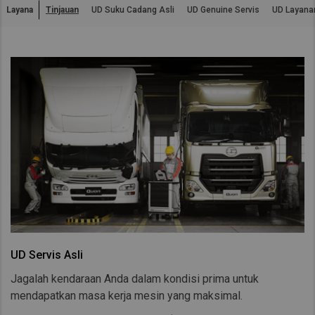
Layana
Tinjauan
UD Suku Cadang Asli
UD Genuine Servis
UD Layana
Asia Pacific
Australia
China
Hong Kong (Region of China)
Indonesia
Japan
Korea
Malaysia
Cambodia
Myanmar
New Zealand
UD Servis Asli
Philippines
Jagalah kendaraan Anda dalam kondisi prima untuk
Vietnam
mendapatkan masa kerja mesin yang maksimal.
Singapore