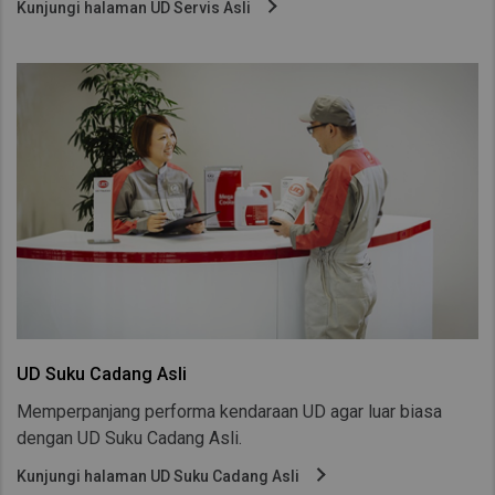
Kunjungi halaman UD Servis Asli
Taiwan (Province of China)
Thailand
India
Africa and Middle East
MEENA
South Africa
Kenya
Egypt
Americas
Latin America
UD Suku Cadang Asli
United States
Memperpanjang performa kendaraan UD agar luar biasa
dengan UD Suku Cadang Asli.
Return to Global
Kunjungi halaman UD Suku Cadang Asli