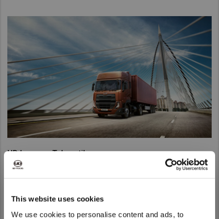
UD Layanan Telematika
Tingkatkan masa kerja mesin armada Anda dan efisiensi
bahan bakar dengan UD Layanan Telematika.
This website uses cookies
Kunjungi halaman UD Layanan Telematika
We use cookies to personalise content and ads, to