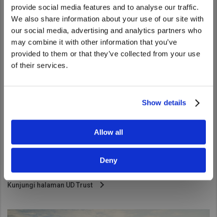
provide social media features and to analyse our traffic.
We also share information about your use of our site with
We noticed that you are visiting from
our social media, advertising and analytics partners who
United States. Would you like to go to
may combine it with other information that you’ve
the United States website?
provided to them or that they’ve collected from your use
of their services.
Yes
No
Show details
Allow all
UD Trust
Perjanjian layanan dengan keuntungan-keuntungan suku
Deny
cadang asli dan pelayanan yang membuat anda tenang.
Kunjungi halaman UD Trust