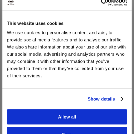
cerdas dan berkelanjutan, mendukung agenda nasional
menuju Indonesia Emas 2045 serta penguatan
infrastruktur logistik yang efisien dan ramah lingkungan di
seluruh penjuru negeri.
This website uses cookies
We use cookies to personalise content and ads, to
provide social media features and to analyse our traffic.
We also share information about your use of our site with
We noticed that you are visiting from
our social media, advertising and analytics partners who
United States. Would you like to go to
may combine it with other information that you’ve
the United States website?
provided to them or that they’ve collected from your use
of their services.
Yes
No
Show details
Allow all
Share this page